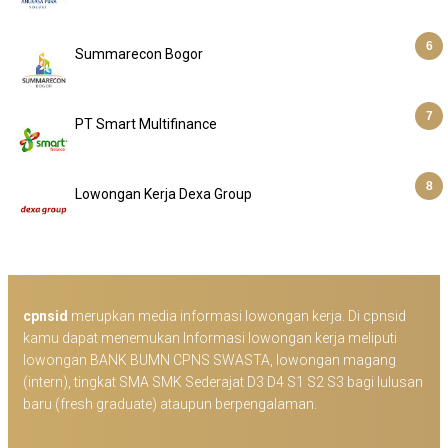
Summarecon Bogor
PT Smart Multifinance
Lowongan Kerja Dexa Group
cpnsid
merupkan media informasi lowongan kerja. Di cpnsid
kamu dapat menemukan Informasi lowongan kerja meliputi
lowongan BANK BUMN CPNS SWASTA, lowongan magang
(intern), tingkat SMA SMK Sederajat D3 D4 S1 S2 S3 bagi lulusan
baru (fresh graduate) ataupun berpengalaman.